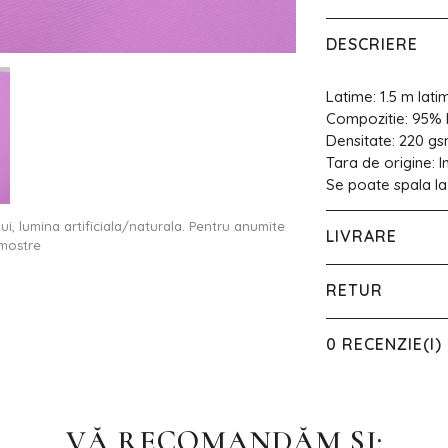
DESCRIERE
Latime: 1.5 m lati
Compozitie: 95% 
Densitate: 220 g
Tara de origine: 
Se poate spala l
ului, lumina artificiala/naturala. Pentru anumite
LIVRARE
 mostre
RETUR
0 RECENZIE(I)
VĂ RECOMANDĂM SI: