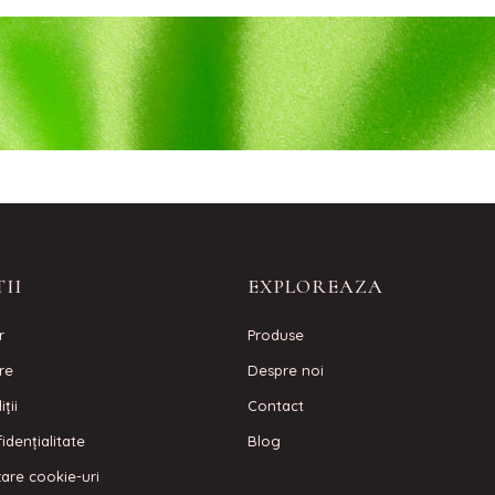
II
EXPLOREAZA
r
Produse
are
Despre noi
ţii
Contact
idenţialitate
Blog
izare cookie-uri