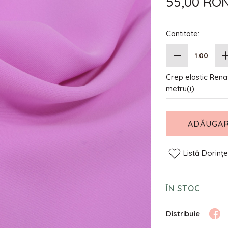
55,00 RO
Cantitate:
Crep elastic Renat
metru(i)
ADĂUGAR
Listă Dorinț
ÎN STOC