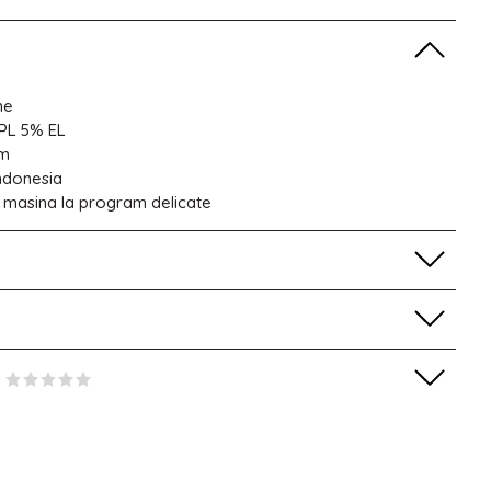
me
PL 5% EL
sm
Indonesia
a masina la program delicate