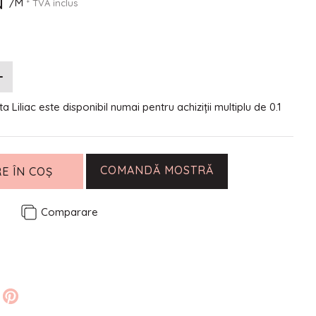
N
/M
* TVA inclus
a Liliac este disponibil numai pentru achiziții multiplu de 0.1
COMANDĂ MOSTRĂ
E ÎN COȘ
e
Comparare