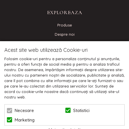
EXPLOREAZA
Produse
Despre noi
Contact
Acest site web utilizează Cookie-uri
Blog
Folosim cookie-uri pentru a personaliza conținutul și anunțurile,
pentru a oferi funcții de social media și pentru a analiza traficul
nostru. De asemenea, împărtășim informații despre utilizarea site-
CONECTEAZA-TE
ului nostru cu partenerii noștri de socializare, publicitate și analiză,
care îl pot combina cu alte informații pe care le-ați furnizat-o sau
pe care le-au colectat din utilizarea serviciilor lor. Sunteți de
acord cu cookie-urile noastre dacă continuați să utilizați site-ul
nostru web.
Plata cu cardul:
Statistici
Necesare
Marketing