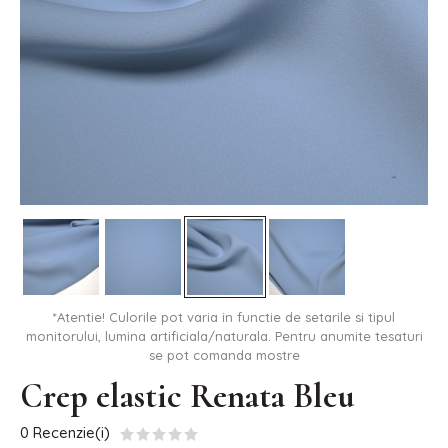
*Atentie! Culorile pot varia in functie de setarile si tipul
monitorului, lumina artificiala/naturala. Pentru anumite tesaturi
se pot comanda mostre
Crep elastic Renata Bleu
0 Recenzie(i)