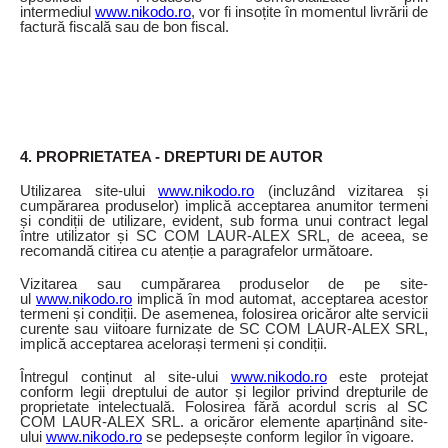
intermediul
www.nikodo.ro
, vor fi insoțite în momentul livrării de
factură fiscală sau de bon fiscal.
4. PROPRIETATEA - DREPTURI DE AUTOR
Utilizarea site-ului
www.nikodo.ro
(incluzând vizitarea și
cumpărarea produselor) implică acceptarea anumitor termeni
și condiții de utilizare, evident, sub forma unui contract legal
între utilizator și SC COM LAUR-ALEX SRL, de aceea, se
recomandă citirea cu atenție a paragrafelor următoare.
Vizitarea sau cumpărarea produselor de pe site-
ul
www.nikodo.ro
implică în mod automat, acceptarea acestor
termeni și condiții. De asemenea, folosirea oricăror alte servicii
curente sau viitoare furnizate de SC COM LAUR-ALEX SRL,
implică acceptarea acelorași termeni și condiții.
Întregul conținut al site-ului
www.nikodo.ro
este protejat
conform legii dreptului de autor și legilor privind drepturile de
proprietate intelectuală. Folosirea fără acordul scris al SC
COM LAUR-ALEX SRL. a oricăror elemente aparținând site-
ului
www.nikodo.ro
se pedepsește conform legilor în vigoare.