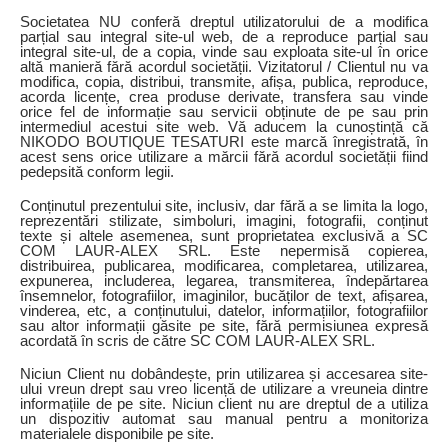
Societatea NU conferă dreptul utilizatorului de a modifica
parțial sau integral site-ul web, de a reproduce parțial sau
integral site-ul, de a copia, vinde sau exploata site-ul în orice
altă manieră fără acordul societății. Vizitatorul / Clientul nu va
modifica, copia, distribui, transmite, afișa, publica, reproduce,
acorda licențe, crea produse derivate, transfera sau vinde
orice fel de informație sau servicii obținute de pe sau prin
intermediul acestui site web. Vă aducem la cunoștință că
NIKODO BOUTIQUE TESATURI este marcă înregistrată, în
acest sens orice utilizare a mărcii fără acordul societății fiind
pedepsită conform legii.
Conținutul prezentului site, inclusiv, dar fără a se limita la logo,
reprezentări stilizate, simboluri, imagini, fotografii, conținut
texte și altele asemenea, sunt proprietatea exclusivă a SC
COM LAUR-ALEX SRL. Este nepermisă copierea,
distribuirea, publicarea, modificarea, completarea, utilizarea,
expunerea, includerea, legarea, transmiterea, îndepărtarea
însemnelor, fotografiilor, imaginilor, bucăților de text, afișarea,
vinderea, etc, a conținutului, datelor, informațiilor, fotografiilor
sau altor informații găsite pe site, fără permisiunea expresă
acordată în scris de către SC COM LAUR-ALEX SRL.
Niciun Client nu dobândește, prin utilizarea și accesarea site-
ului vreun drept sau vreo licență de utilizare a vreuneia dintre
informațiile de pe site. Niciun client nu are dreptul de a utiliza
un dispozitiv automat sau manual pentru a monitoriza
materialele disponibile pe site.