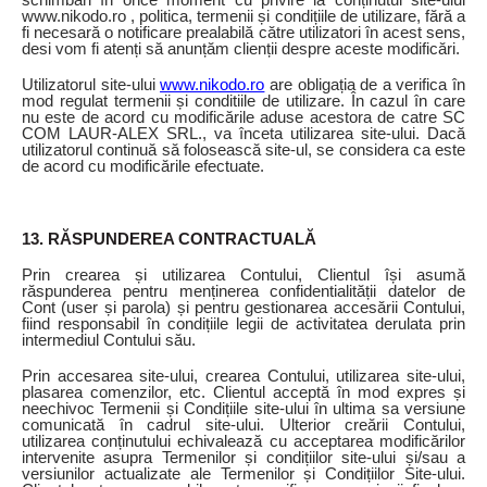
www.nikodo.ro , politica, termenii și condițiile de utilizare, fără a
fi necesară o notificare prealabilă către utilizatori în acest sens,
desi vom fi atenți să anunțăm clienții despre aceste modificări.
Utilizatorul site-ului
www.nikodo.ro
are obligația de a verifica în
mod regulat termenii și conditiile de utilizare. În cazul în care
nu este de acord cu modificările aduse acestora de catre SC
COM LAUR-ALEX SRL., va înceta utilizarea site-ului. Dacă
utilizatorul continuă să folosească site-ul, se considera ca este
de acord cu modificările efectuate.
13. RĂSPUNDEREA CONTRACTUALĂ
Prin crearea și utilizarea Contului, Clientul își asumă
răspunderea pentru menținerea confidentialității datelor de
Cont (user și parola) și pentru gestionarea accesării Contului,
fiind responsabil în condițiile legii de activitatea derulata prin
intermediul Contului său.
Prin accesarea site-ului, crearea Contului, utilizarea site-ului,
plasarea comenzilor, etc. Clientul acceptă în mod expres și
neechivoc Termenii și Condițiile site-ului în ultima sa versiune
comunicată în cadrul site-ului. Ulterior creării Contului,
utilizarea conținutului echivalează cu acceptarea modificărilor
intervenite asupra Termenilor și condițiilor site-ului și/sau a
versiunilor actualizate ale Termenilor și Condițiilor Site-ului.