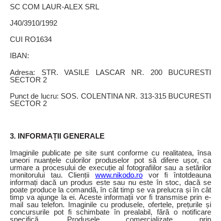
SC COM LAUR-ALEX SRL
J40/3910/1992
CUI RO1634
IBAN:
Adresa: STR. VASILE LASCAR NR. 200 BUCURESTI
SECTOR 2
Punct de lucru: SOS. COLENTINA NR. 313-315 BUCURESTI
SECTOR 2
3. INFORMAȚII GENERALE
Imaginile publicate pe site sunt conforme cu realitatea, însa
uneori nuanțele culorilor produselor pot să difere ușor, ca
urmare a procesului de execuție al fotografiilor sau a setărilor
monitorului tau. Clienții
www.nikodo.ro
vor fi întotdeauna
informați dacă un produs este sau nu este în stoc, dacă se
poate produce la comandă, în cât timp se va prelucra și în cât
timp va ajunge la ei. Aceste informații vor fi transmise prin e-
mail sau telefon. Imaginile cu produsele, ofertele, prețurile și
concursurile pot fi schimbate în prealabil, fără o notificare
specifică. Produsele comercializate prin