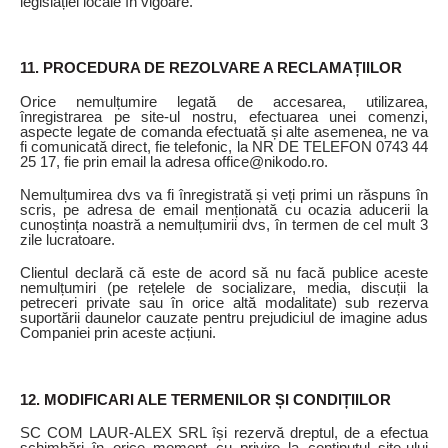
legislației locale în vigoare.
11. PROCEDURA DE REZOLVARE A RECLAMAȚIILOR
Orice nemulțumire legată de accesarea, utilizarea,
înregistrarea pe site-ul nostru, efectuarea unei comenzi,
aspecte legate de comanda efectuată și alte asemenea, ne va
fi comunicată direct, fie telefonic, la NR DE TELEFON 0743 44
25 17, fie prin email la adresa office@nikodo.ro.
Nemulțumirea dvs va fi înregistrată și veți primi un răspuns în
scris, pe adresa de email menționată cu ocazia aducerii la
cunoștința noastră a nemulțumirii dvs, în termen de cel mult 3
zile lucratoare.
Clientul declară că este de acord să nu facă publice aceste
nemulțumiri (pe rețelele de socializare, media, discuții la
petreceri private sau în orice altă modalitate) sub rezerva
suportării daunelor cauzate pentru prejudiciul de imagine adus
Companiei prin aceste acțiuni.
12. MODIFICARI ALE TERMENILOR ȘI CONDIȚIILOR
SC COM LAUR-ALEX SRL își rezervă dreptul, de a efectua
schimbări în orice moment cu privire la conținutul site-ului