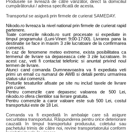
Produsele se livrează de către vânzător, direct la domiciliul
cumpărătorului / adresa specificată de acesta.
Transportul se asigură prin firmele de curierat SAMEDAY.
Nikodo.ro livreaza la nivel national prin firmele de curierat rapid
partenere.
Toate comenzile nikodo.ro sunt procesate si expediate in
timpul programului (Luni-Vineri 9:00-17:00). Livrarea pana la
destinatie se face in maxim 3 zile lucratoare de la confirmarea
comenzii.
In caz de fenomene meteo extreme, exista posibilitatea ca
termenul de livrare sa depaseasca cele 3 zile lucratoare. In
acest caz, veti fi contactat telefonic si anuntat privind noul
termen de livrare.
Atunci cand comanda Dumneavoastra va fi expediata veti
primi un email cu numarul de AWB si detalii pentru urmarirea
status-ului comenzii.
Preturile tesaturilor afisate pe site nu includ taxele de livrare
prin curier.
Pentru comenzile care depasesc valoarea de 500 Lei,
nikodo.ro ofera clientiilor sai livrare gratuita.
Pentru comenzile a caror valoare este sub 500 Lei, costul
transportului este de 18 Lei.
Comanda va fi expediată în ambalaje care să asigure
securitatea transportului. Răspunderea pentru orice deteriorare
cauzată în timpul transportului produsului, coletului sau
pachetului trimis de către noi, revine transportatorului conform