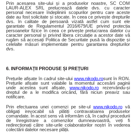
Prin acesarea site-ului și a produselor noastre, SC COM
LAUR-ALEX SRL prelucrează datele dvs. cu caracter
personal necesare îndeplinirii scopurilor pentru care aceste
date au fost solicitate și stocate. In ceea ce privește drepturile
dvs. în calitate de persoană vizată astfel cum sunt ele
garantate de Regulamentul 2016/679/UE privind protecția
persoanelor fizice în ceea ce privește prelucrarea datelor cu
caracter personal și privind libera circulație a acestor date vă
rugăm să accesați Politica de Securitate pusă la dispoziție și
celelalte măsuri implementate pentru garantarea drepturilor
dvs.
6. INFORMAȚII PRODUSE ȘI PREȚURI
Prețurile afișate în cadrul site-ului
www.nikodo.ro
sunt în RON.
Prețurile afișate sunt valabile la momentul accesării paginii
unde acestea sunt afișate,
www.nikodo.ro
rezervându-și
dreptul de a le modifica oricând, fără niciun preaviz sau
notificare.
Prin efectuarea unei comenzi pe site-ul
www.nikodo.ro
vă
obligați irevocabil să plătiți contravaloarea produselor
comandate. În acest sens vă informăm că, în cadrul procedurii
de înregistrare a comenzilor dumneavoastră, veți fi
redirecționați către site-urile colaboratorilor noștri în vederea
colectării datelor necesare plății.