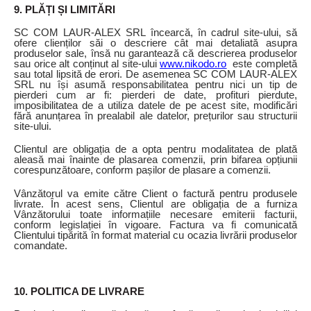
9. PLĂȚI ȘI LIMITĂRI
SC COM LAUR-ALEX SRL încearcă, în cadrul site-ului, să
ofere clienților săi o descriere cât mai detaliată asupra
produselor sale, însă nu garantează că descrierea produselor
sau orice alt conținut al site-ului
www.nikodo.ro
este completă
sau total lipsită de erori. De asemenea SC COM LAUR-ALEX
SRL nu își asumă responsabilitatea pentru nici un tip de
pierderi cum ar fi: pierderi de date, profituri pierdute,
imposibilitatea de a utiliza datele de pe acest site, modificări
fără anunțarea în prealabil ale datelor, prețurilor sau structurii
site-ului.
Clientul are obligația de a opta pentru modalitatea de plată
aleasă mai înainte de plasarea comenzii, prin bifarea opțiunii
corespunzătoare, conform pașilor de plasare a comenzii.
Vânzătorul va emite către Client o factură pentru produsele
livrate. În acest sens, Clientul are obligația de a furniza
Vânzătorului toate informațiile necesare emiterii facturii,
conform legislației în vigoare. Factura va fi comunicată
Clientului tipărită în format material cu ocazia livrării produselor
comandate.
10. POLITICA DE LIVRARE