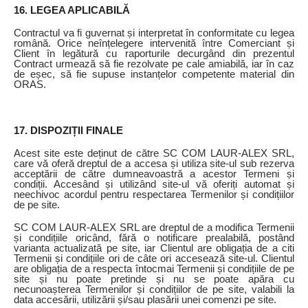
16. LEGEA APLICABILĂ
Contractul va fi guvernat și interpretat în conformitate cu legea
română. Orice neînțelegere intervenită între Comerciant și
Client în legătură cu raporturile decurgând din prezentul
Contract urmează să fie rezolvate pe cale amiabilă, iar în caz
de eșec, să fie supuse instanțelor competente material din
ORAS.
17. DISPOZIȚII FINALE
Acest site este deținut de către SC COM LAUR-ALEX SRL,
care vă oferă dreptul de a accesa și utiliza site-ul sub rezerva
acceptării de către dumneavoastră a acestor Termeni și
condiții. Accesând și utilizând site-ul vă oferiți automat și
neechivoc acordul pentru respectarea Termenilor și condițiilor
de pe site.
SC COM LAUR-ALEX SRL are dreptul de a modifica Termenii
și condițiile oricând, fără o notificare prealabilă, postând
varianta actualizată pe site, iar Clientul are obligația de a citi
Termenii și condițiile ori de câte ori accesează site-ul. Clientul
are obligația de a respecta întocmai Termenii și condițiile de pe
site și nu poate pretinde și nu se poate apăra cu
necunoașterea Termenilor și condițiilor de pe site, valabili la
data accesării, utilizării și/sau plasării unei comenzi pe site.