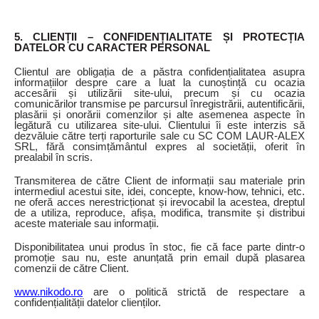
5. CLIENȚII – CONFIDENȚIALITATE ȘI PROTECȚIA
DATELOR CU CARACTER PERSONAL
Clientul are obligația de a păstra confidențialitatea asupra
informațiilor despre care a luat la cunoștință cu ocazia
accesării și utilizării site-ului, precum și cu ocazia
comunicărilor transmise pe parcursul înregistrării, autentificării,
plasării și onorării comenzilor și alte asemenea aspecte în
legătură cu utilizarea site-ului. Clientului îi este interzis să
dezvăluie către terți raporturile sale cu SC COM LAUR-ALEX
SRL, fără consimțământul expres al societății, oferit în
prealabil în scris.
Transmiterea de către Client de informații sau materiale prin
intermediul acestui site, idei, concepte, know-how, tehnici, etc.
ne oferă acces nerestricționat și irevocabil la acestea, dreptul
de a utiliza, reproduce, afișa, modifica, transmite și distribui
aceste materiale sau informații.
Disponibilitatea unui produs în stoc, fie că face parte dintr-o
promoție sau nu, este anunțată prin email după plasarea
comenzii de către Client.
www.nikodo.ro
are o politică strictă de respectare a
confidențialității datelor clienților.