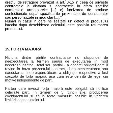
dreptul de retragere prevazut la art. 9-15 in ceea ce priveste
contractele la distanta si contractele in afara spatiilor
comerciale urmatoarele: [...] c) furnizarea de produse
confectionate dupa specificatiile prezentate de consumator
sau personalizate in mod clar [...].".
Numai in cazul in care ne sesizati un defect al produsului
imediat dupa deschiderea coletului, este posibila returnarea
produsului.
15. FORȚA MAJORA
Niciuna dintre părțile contractante nu răspunde de
neexecutarea la termen sau/și de executarea în mod
necorespunzător - total sau parțial - a oricărei obligații care îi
revine în baza prezentului contract, daca neexecutarea sau
executarea necorespunzătoare a obligației respective a fost
cauzată de forța majoră, așa cum este definită de lege, din
motive independente de părți.
Partea care invocă forța majoră este obligată să notifice
celeilalte părți, în termen de 5 (cinci) zile, producerea
evenimentului și să ia toate măsurile posibile în vederea
limitării consecințelor lui.