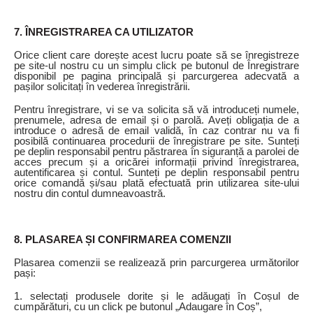
7. ÎNREGISTRAREA CA UTILIZATOR
Orice client care dorește acest lucru poate să se înregistreze
pe site-ul nostru cu un simplu click pe butonul de Înregistrare
disponibil pe pagina principală și parcurgerea adecvată a
pașilor solicitați în vederea înregistrării.
Pentru înregistrare, vi se va solicita să vă introduceți numele,
prenumele, adresa de email și o parolă. Aveți obligația de a
introduce o adresă de email validă, în caz contrar nu va fi
posibilă continuarea procedurii de înregistrare pe site. Sunteți
pe deplin responsabil pentru păstrarea în siguranță a parolei de
acces precum și a oricărei informații privind înregistrarea,
autentificarea și contul. Sunteți pe deplin responsabil pentru
orice comandă și/sau plată efectuată prin utilizarea site-ului
nostru din contul dumneavoastră.
8. PLASAREA ȘI CONFIRMAREA COMENZII
Plasarea comenzii se realizează prin parcurgerea următorilor
pași:
1. selectați produsele dorite și le adăugați în Coșul de
cumpărături, cu un click pe butonul „Adaugare în Coș”,