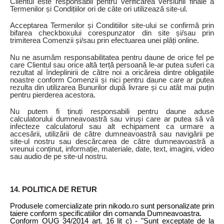
Clientul este responsabil pentru verificarea versiunii finale a
Termenilor și Condițiilor ori de câte ori utilizează site-ul.
Acceptarea Termenilor și Conditiilor site-ului se confirmă prin
bifarea checkboxului corespunzator din site și/sau prin
trimiterea Comenzii și/sau prin efectuarea unei plăți online.
Nu ne asumăm responsabilitatea pentru daune de orice fel pe
care Clientul sau orice altă terță persoană le-ar putea suferi ca
rezultat al îndeplinirii de către noi a oricăreia dintre obligațiile
noastre conform Comenzii și nici pentru daune care ar putea
rezulta din utilizarea Bunurilor după livrare și cu atât mai puțin
pentru pierderea acestora.
Nu putem fi ținuți responsabili pentru daune aduse
calculatorului dumneavoastră sau viruși care ar putea să vă
infecteze calculatorul sau alt echipament ca urmare a
accesării, utilizării de către dumneavoastră sau navigării pe
site-ul nostru sau descărcarea de către dumneavoastră a
vreunui conținut, informație, materiale, date, text, imagini, video
sau audio de pe site-ul nostru.
14. POLITICA DE RETUR
Produsele comercializate prin nikodo.ro sunt personalizate prin
taiere conform specificatiilor din comanda Dumneavoastra.
Conform OUG 34/2014 art. 16 lit c) - "Sunt exceptate de la