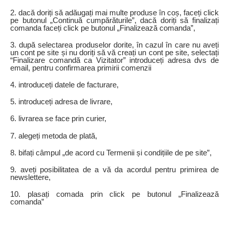
2. dacă doriți să adăugați mai multe produse în coș, faceți click
pe butonul „Continuă cumpărăturile”, dacă doriți să finalizați
comanda faceți click pe butonul „Finalizează comanda”,
3. după selectarea produselor dorite, în cazul în care nu aveți
un cont pe site și nu doriți să vă creați un cont pe site, selectați
“Finalizare comandă ca Vizitator” introduceți adresa dvs de
email, pentru confirmarea primirii comenzii
4. introduceți datele de facturare,
5. introduceți adresa de livrare,
6. livrarea se face prin curier,
7. alegeți metoda de plată,
8. bifați câmpul „de acord cu Termenii și condițiile de pe site”,
9. aveți posibilitatea de a vă da acordul pentru primirea de
newslettere,
10. plasați comada prin click pe butonul „Finalizează
comanda”