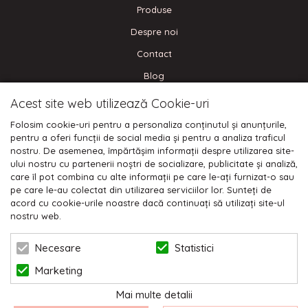
Produse
Despre noi
Contact
Blog
Acest site web utilizează Cookie-uri
CONECTEAZA-TE
Folosim cookie-uri pentru a personaliza conținutul și anunțurile,
pentru a oferi funcții de social media și pentru a analiza traficul
nostru. De asemenea, împărtășim informații despre utilizarea site-
ului nostru cu partenerii noștri de socializare, publicitate și analiză,
care îl pot combina cu alte informații pe care le-ați furnizat-o sau
Plata cu cardul:
pe care le-au colectat din utilizarea serviciilor lor. Sunteți de
acord cu cookie-urile noastre dacă continuați să utilizați site-ul
nostru web.
Statistici
Necesare
Marketing
© 2026 NIKODO | POWERED BY
BLUGENTO
Mai multe detalii