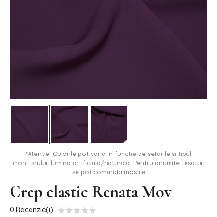
*Atentie! Culorile pot varia in functie de setarile si tipul
monitorului, lumina artificiala/naturala. Pentru anumite tesaturi
se pot comanda mostre
Crep elastic Renata Mov
0 Recenzie(i)