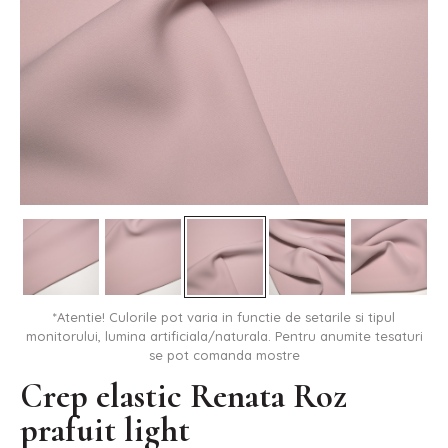
*Atentie! Culorile pot varia in functie de setarile si tipul
monitorului, lumina artificiala/naturala. Pentru anumite tesaturi
se pot comanda mostre
Crep elastic Renata Roz
prafuit light