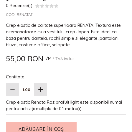
0 Recenzie(i)
COD:
RENATA11
Crep elastic de calitate superioara RENATA. Textura este
asemanatoare cu a vestitului crep Japan. Este ideal ca
baza pentru dantela, rochii simple si elegante, pantaloni,
bluze, costume office, salopete.
55,00 RON
/M
* TVA inclus
Cantitate:
Crep elastic Renata Roz prafuit light este disponibil numai
pentru achiziții multiplu de 0.1 metru(i)
ADĂUGARE ÎN COȘ