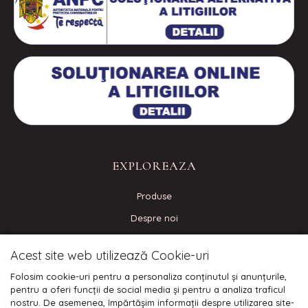
EXPLOREAZA
Produse
Despre noi
Contact
Acest site web utilizează Cookie-uri
Blog
Folosim cookie-uri pentru a personaliza conținutul și anunțurile,
pentru a oferi funcții de social media și pentru a analiza traficul
nostru. De asemenea, împărtășim informații despre utilizarea site-
CONECTEAZA-TE