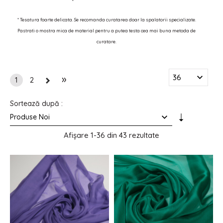
* Tesatura foarte delicata.
Se recomanda curatarea doar la spalatorii specializate.
Pastrati o mostra mica de material pentru a putea testa cea mai buna metoda de
curatare.
»
1
2
Sortează după :
Afișare
1-36 din 43
rezultate