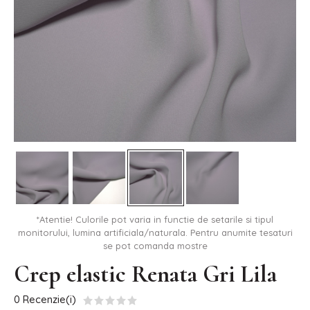
*Atentie! Culorile pot varia in functie de setarile si tipul
monitorului, lumina artificiala/naturala. Pentru anumite tesaturi
se pot comanda mostre
Crep elastic Renata Gri Lila
0 Recenzie(i)