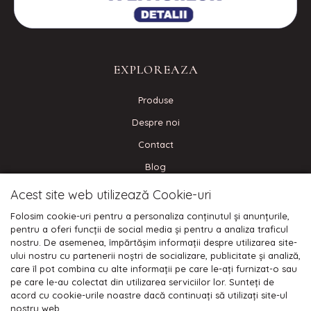
EXPLOREAZA
Produse
Despre noi
Contact
Blog
Acest site web utilizează Cookie-uri
CONECTEAZA-TE
Folosim cookie-uri pentru a personaliza conținutul și anunțurile,
pentru a oferi funcții de social media și pentru a analiza traficul
nostru. De asemenea, împărtășim informații despre utilizarea site-
ului nostru cu partenerii noștri de socializare, publicitate și analiză,
care îl pot combina cu alte informații pe care le-ați furnizat-o sau
Plata cu cardul:
pe care le-au colectat din utilizarea serviciilor lor. Sunteți de
acord cu cookie-urile noastre dacă continuați să utilizați site-ul
nostru web.