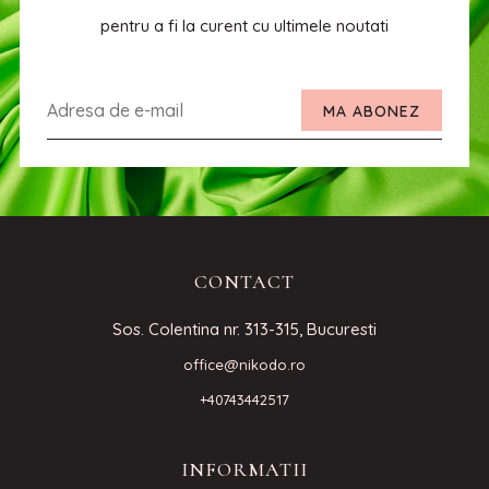
pentru a fi la curent cu ultimele noutati
MA ABONEZ
CONTACT
Sos. Colentina nr. 313-315, Bucuresti
office@nikodo.ro
+40743442517
INFORMATII