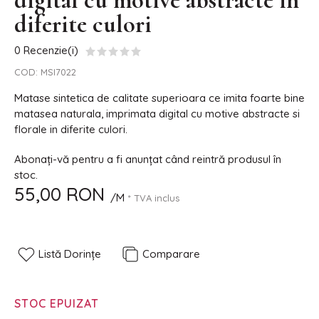
digital cu motive abstracte in
diferite culori
0 Recenzie(i)
COD:
MSI7022
Matase sintetica de calitate superioara ce imita foarte bine
matasea naturala, imprimata digital cu motive abstracte si
florale in diferite culori.
Abonați-vă pentru a fi anunțat când reintră produsul în
stoc.
55,00 RON
/M
* TVA inclus
Listă Dorințe
Comparare
STOC EPUIZAT