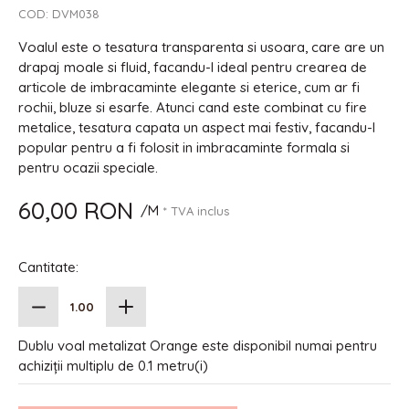
COD:
DVM038
Voalul este o tesatura transparenta si usoara, care are un
drapaj moale si fluid, facandu-l ideal pentru crearea de
articole de imbracaminte elegante si eterice, cum ar fi
rochii, bluze si esarfe. Atunci cand este combinat cu fire
metalice, tesatura capata un aspect mai festiv, facandu-l
popular pentru a fi folosit in imbracaminte formala si
pentru ocazii speciale.
60,00 RON
/M
* TVA inclus
Cantitate:
Dublu voal metalizat Orange este disponibil numai pentru
achiziții multiplu de 0.1 metru(i)