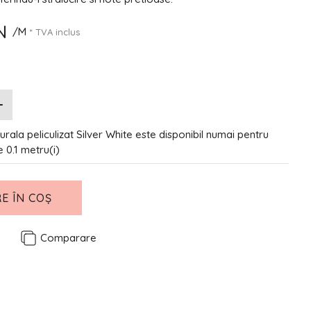
N
/M
* TVA inclus
rala peliculizat Silver White este disponibil numai pentru
de 0.1 metru(i)
E ÎN COȘ
e
Comparare