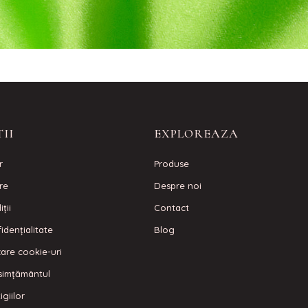
II
EXPLOREAZA
r
Produse
are
Despre noi
ţii
Contact
idenţialitate
Blog
izare cookie-uri
simțământul
igiilor