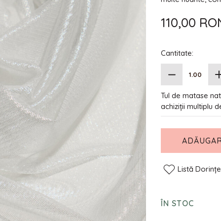
110,00 RO
Cantitate:
Tul de matase natu
achiziții multiplu 
ADĂUGAR
Listă Dorinț
ÎN STOC