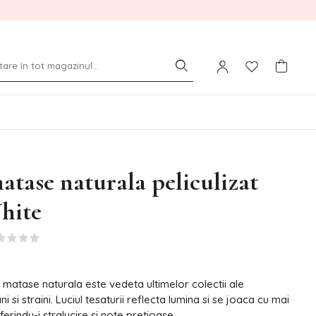
atase naturala peliculizat
hite
de matase naturala este vedeta ultimelor colectii ale
i si straini. Luciul tesaturii reflecta lumina si se joaca cu mai
erindu-i stralucire si note pretioase.