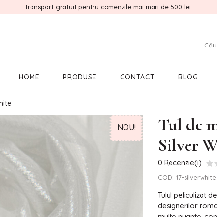
Transport gratuit pentru comenzile mai mari de 500 lei
HOME
PRODUSE
CONTACT
BLOG
hite
Tul de m
NOU!
Silver W
0 Recenzie(i)
COD:
17-silverwhite
Tulul peliculizat 
designerilor roman
multe nuante, conf