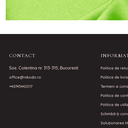
CONTACT
INFORMAT
Sos. Colentina nr. 313-315, Bucuresti
Politica de retu
office@nikodo.ro
Politica de livr
+40743442517
Termeni si condi
Politica de conf
Politica de util
Schimbă-ți con
Soluționarea lit