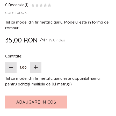
0 Recenzie(i)
COD:
TUL325
Tul cu model din fir metalic auriu. Modelul este in forma de
romburi.
35,00 RON
/M
* TVA inclus
Cantitate:
Tul cu model din fir metalic auriu este disponibil numai
pentru achiziții multiplu de 0.1 metru(i)
ADĂUGARE ÎN COȘ