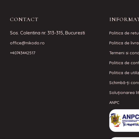
CONTACT
INFORMAT
Sos. Colentina nr. 313-315, Bucuresti
Politica de retu
office@nikodo.ro
Politica de livr
+40743442517
Termeni si condi
Politica de conf
Politica de util
Schimbă-ți con
Soluționarea lit
ANPC