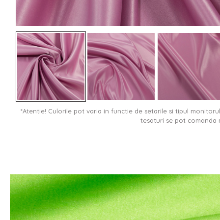
*Atentie! Culorile pot varia in functie de setarile si tipul monitor
tesaturi se pot comanda