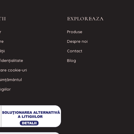
II
EXPLOREAZA
r
Produse
are
Despre noi
ţii
Contact
idenţialitate
Blog
izare cookie-uri
simțământul
igiilor