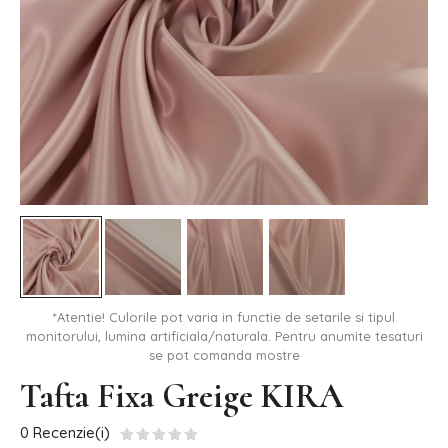
*Atentie! Culorile pot varia in functie de setarile si tipul
monitorului, lumina artificiala/naturala. Pentru anumite tesaturi
se pot comanda mostre
Tafta Fixa Greige KIRA
0 Recenzie(i)