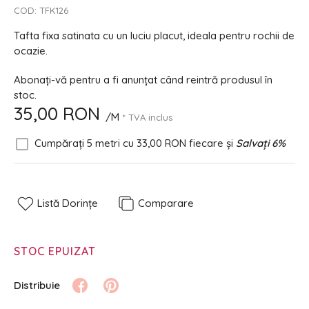
COD:
TFK126
Tafta fixa satinata cu un luciu placut, ideala pentru rochii de
ocazie.
Abonați-vă pentru a fi anunțat când reintră produsul în
stoc.
35,00 RON
/M
* TVA inclus
Cumpărați 5 metri cu
33,00 RON
fiecare și
Salvați
6
%
Listă Dorințe
Comparare
STOC EPUIZAT