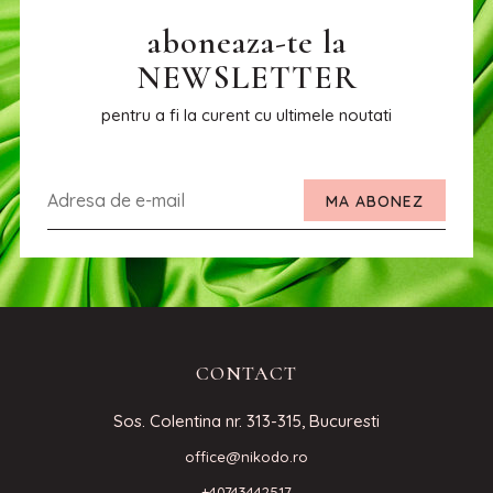
aboneaza-te la
NEWSLETTER
pentru a fi la curent cu ultimele noutati
MA ABONEZ
CONTACT
Sos. Colentina nr. 313-315, Bucuresti
office@nikodo.ro
+40743442517