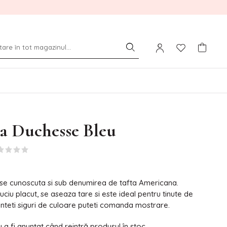
xa Duchesse Bleu
sse cunoscuta si sub denumirea de tafta Americana.
luciu placut, se aseaza tare si este ideal pentru tinute de
nteti siguri de culoare puteti comanda mostrare.
a fi anunțat când reintră produsul în stoc.