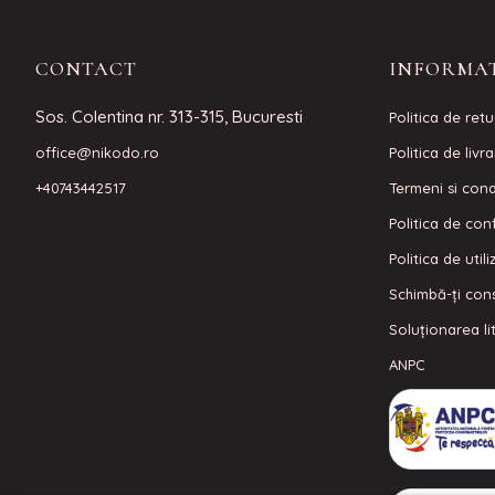
CONTACT
INFORMAT
Sos. Colentina nr. 313-315, Bucuresti
Politica de retu
office@nikodo.ro
Politica de livr
+40743442517
Termeni si condi
Politica de conf
Politica de util
Schimbă-ți con
Soluționarea lit
ANPC