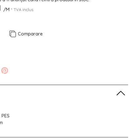
N
/M
* TVA inclus
e
Comparare
% PES
sm