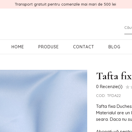
Transport gratuit pentru comenzile mai mari de 500 lei
HOME
PRODUSE
CONTACT
BLOG
Tafta fi
0 Recenzie(i)
COD:
TFDA22
Tafta fixa Duche
Materialul are un 
seara. Daca nu su
Abonați-vă pentru 