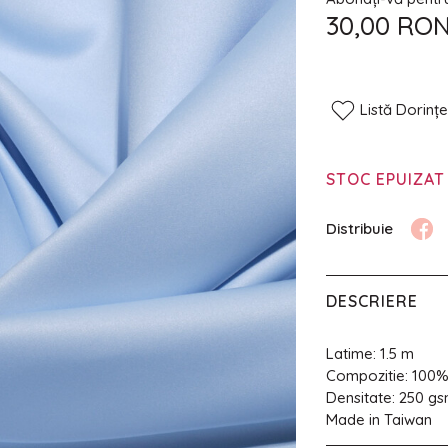
30,00 RO
Listă Dorinț
STOC EPUIZAT
DESCRIERE
Latime: 1.5 m
Compozitie: 100
Densitate: 250 g
Made in Taiwan