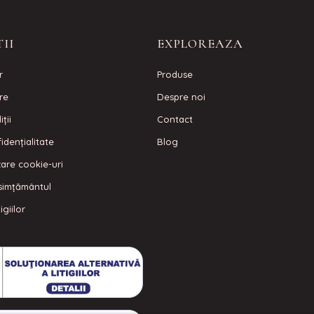
II
EXPLOREAZA
r
Produse
are
Despre noi
ţii
Contact
idenţialitate
Blog
izare cookie-uri
simțământul
igiilor