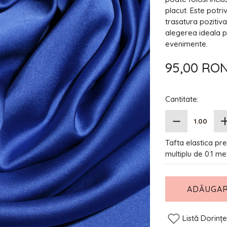
placut. Este potri
trasatura pozitiv
alegerea ideala pe
evenimente.
95,00 RO
Cantitate:
Tafta elastica pre
multiplu de 0.1 me
ADĂUGAR
Listă Dorinț