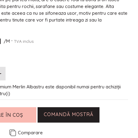
vita pentru rochii, sarafane sau costume elegante. Alta
a este aceea ca nu se sifoneaza usor, motiv pentru care este
ntru tinute care vor fi purtate intreaga zi sau la
N
/M
* TVA inclus
mium Merlin Albastru este disponibil numai pentru achiziții
tru(i)
COMANDĂ MOSTRĂ
E ÎN COȘ
e
Comparare