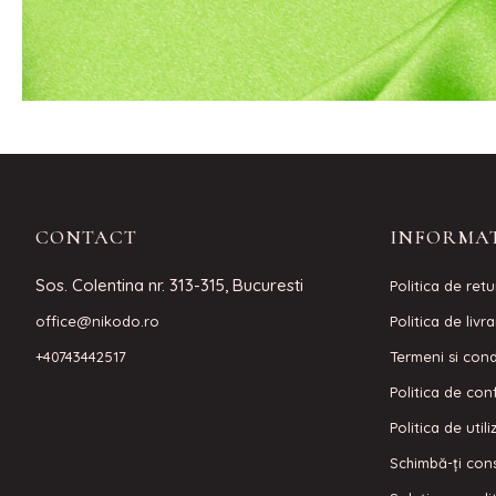
CONTACT
INFORMAT
Sos. Colentina nr. 313-315, Bucuresti
Politica de retu
office@nikodo.ro
Politica de livr
+40743442517
Termeni si condi
Politica de conf
Politica de util
Schimbă-ți con