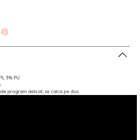
 PL 3% PU
a
ade program delicat, se calca pe dos