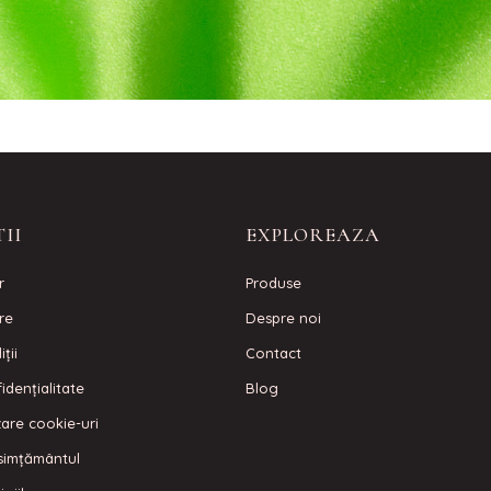
II
EXPLOREAZA
r
Produse
are
Despre noi
ţii
Contact
idenţialitate
Blog
izare cookie-uri
simțământul