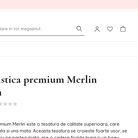
astica premium Merlin
u
emium Merlin este o tesatura de calitate superioara, care
ata si una mata. Aceasta tesatura se croieste foarte usor, se
usiv pe partea mata, are o cadere foarta buna si un tuseu