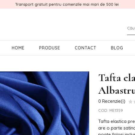
Transport gratuit pentru comenzile mai mari de 500 lei
HOME
PRODUSE
CONTACT
BLOG
Tafta el
Albastr
0 Recenzie(i)
COD:
ME1359
Tafta elastica pr
are o parte satin
poate folosi incl