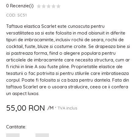
0 Recenzie(i)
COD:
SC51
Taftaua elastica Scarlet este cunoscuta pentru
versatilitatea sa si este folosita in mod obisnuit in diferite
tipuri de imbracaminte, inclusiv rochii de seara, rochii de
cocktail, fuste, bluze si costume croite. Se drapeaza bine si
isi pastreaza forma, fiind o alegere populara pentru
articolele de imbracaminte care necesita structura, cum ar
fi richii in linie A sau fuste pline. Proprietatile elastice ale
tesaturii o fac potrivita si pentru stilurile care imbratiseaza
corpul. Poate fi folosita si ca baza pentru dantela. Fata din
taftaua Scarlet are o usoara stralucire, ceea ce ii confera
un aspect luxos.
55,00 RON
/M
* TVA inclus
Cantitate: