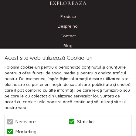
EXPLOREAZA
Produse
Despre noi
Contact
Blog
Acest site web utilizează Cookie-uri
CONECTEAZA-TE
Folosim cookie-uri pentru a personaliza conținutul și anunțurile,
pentru a oferi funcții de social media și pentru a analiza traficul
nostru. De asemenea, împărtășim informații despre utilizarea site-
ului nostru cu partenerii noștri de socializare, publicitate și analiză,
care îl pot combina cu alte informații pe care le-ați furnizat-o sau
Plata cu cardul:
pe care le-au colectat din utilizarea serviciilor lor. Sunteți de
acord cu cookie-urile noastre dacă continuați să utilizați site-ul
nostru web.
Statistici
Necesare
Marketing
© 2026 NIKODO | POWERED BY
BLUGENTO