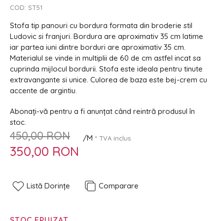
COD:
ST51
Stofa tip panouri cu bordura formata din broderie stil
Ludovic si franjuri. Bordura are aproximativ 35 cm latime
iar partea iuni dintre borduri are aproximativ 35 cm.
Materialul se vinde in multiplii de 60 de cm astfel incat sa
cuprinda mijlocul bordurii. Stofa este ideala pentru tinute
extravangante si unice. Culorea de baza este bej-crem cu
accente de argintiu.
Abonați-vă pentru a fi anunțat când reintră produsul în
stoc.
450,00 RON
/M
* TVA inclus
350,00 RON
Listă Dorințe
Comparare
STOC EPUIZAT