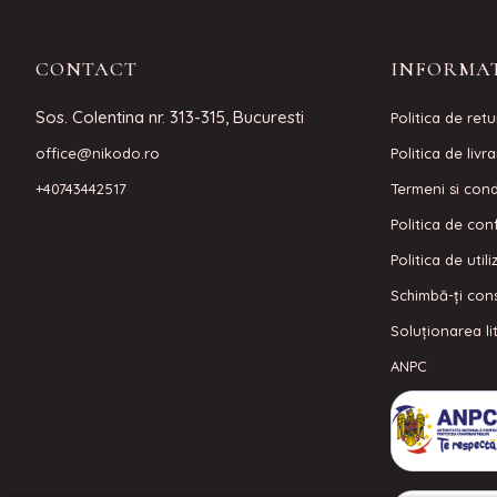
CONTACT
INFORMAT
Sos. Colentina nr. 313-315, Bucuresti
Politica de retu
office@nikodo.ro
Politica de livr
+40743442517
Termeni si condi
Politica de conf
Politica de util
Schimbă-ți con
Soluționarea lit
ANPC