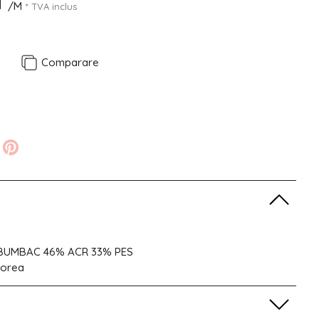
N
/M
* TVA inclus
e
Comparare
% BUMBAC 46% ACR 33% PES
Korea