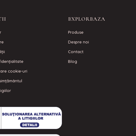
II
EXPLOREAZA
r
Produse
are
Despre noi
ţii
Contact
idenţialitate
Blog
izare cookie-uri
simțământul
igiilor