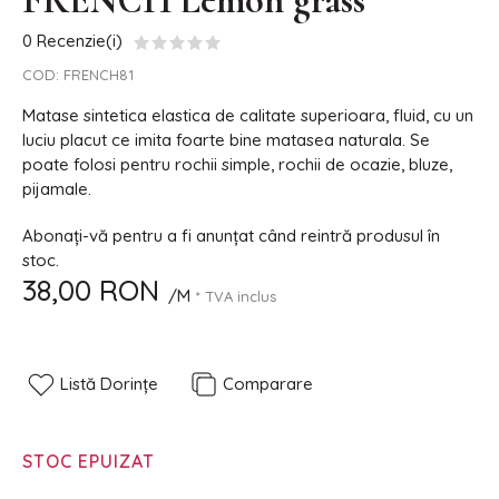
FRENCH Lemon grass
0 Recenzie(i)
COD:
FRENCH81
Matase sintetica elastica de calitate superioara, fluid, cu un
luciu placut ce imita foarte bine matasea naturala. Se
poate folosi pentru rochii simple, rochii de ocazie, bluze,
pijamale.
Abonați-vă pentru a fi anunțat când reintră produsul în
stoc.
38,00 RON
/M
* TVA inclus
Listă Dorințe
Comparare
STOC EPUIZAT