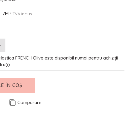
N
/M
* TVA inclus
lastica FRENCH Olive este disponibil numai pentru achiziții
tru(i)
E ÎN COȘ
e
Comparare