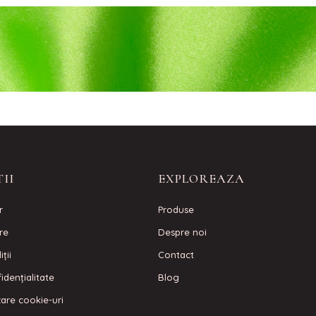
II
EXPLOREAZA
r
Produse
are
Despre noi
ţii
Contact
idenţialitate
Blog
izare cookie-uri