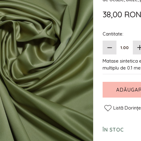
38,00 RO
Cantitate:
Matase sintetica e
multiplu de 0.1 me
ADĂUGAR
Listă Dorinț
ÎN STOC