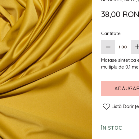
38,00 RO
Cantitate:
Matase sintetica 
multiplu de 0.1 me
ADĂUGAR
Listă Dorinț
ÎN STOC