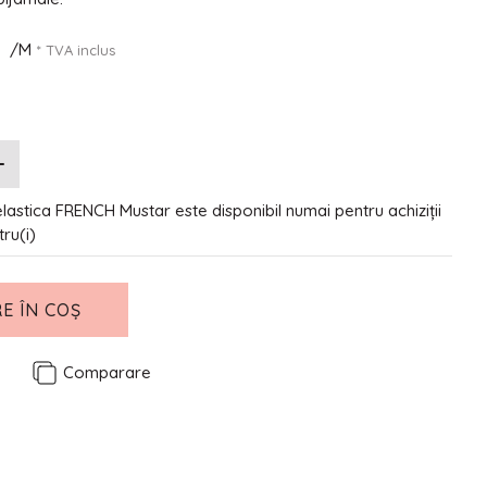
N
/M
* TVA inclus
elastica FRENCH Mustar este disponibil numai pentru achiziții
tru(i)
E ÎN COȘ
e
Comparare