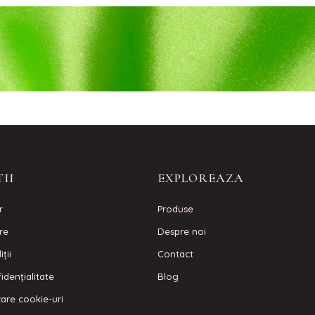
II
EXPLOREAZA
r
Produse
are
Despre noi
ţii
Contact
idenţialitate
Blog
izare cookie-uri