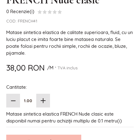
FRENCH Nude clasic
0 Recenzie(i)
COD:
FRENCH41
Matase sintetica elastica de calitate superioara, fluid, cu un
luciu placut ce imita foarte bine matasea naturala. Se
poate folosi pentru rochii simple, rochii de ocazie, bluze,
pijamale.
38,00 RON
/M
* TVA inclus
Cantitate:
Matase sintetica elastica FRENCH Nude clasic este
disponibil numai pentru achiziții multiplu de 0.1 metru(i)