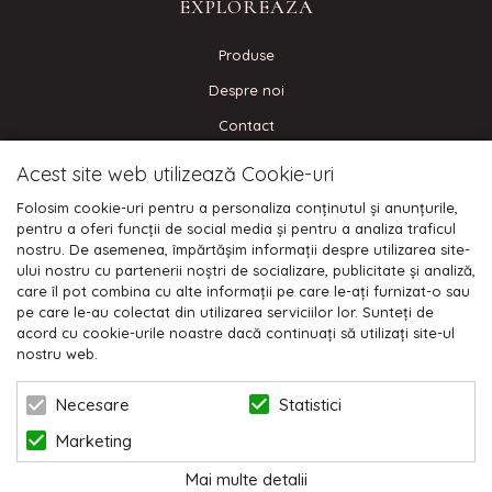
EXPLOREAZA
Produse
Despre noi
Contact
Blog
Acest site web utilizează Cookie-uri
Folosim cookie-uri pentru a personaliza conținutul și anunțurile,
CONECTEAZA-TE
pentru a oferi funcții de social media și pentru a analiza traficul
nostru. De asemenea, împărtășim informații despre utilizarea site-
ului nostru cu partenerii noștri de socializare, publicitate și analiză,
care îl pot combina cu alte informații pe care le-ați furnizat-o sau
pe care le-au colectat din utilizarea serviciilor lor. Sunteți de
Plata cu cardul:
acord cu cookie-urile noastre dacă continuați să utilizați site-ul
nostru web.
Statistici
Necesare
Marketing
Mai multe detalii
© 2026 NIKODO | POWERED BY
BLUGENTO