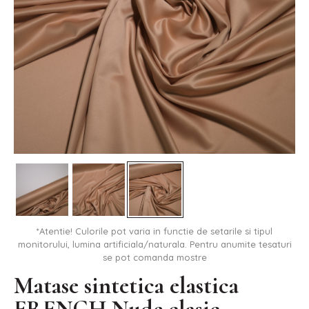
*Atentie! Culorile pot varia in functie de setarile si tipul
monitorului, lumina artificiala/naturala. Pentru anumite tesaturi
se pot comanda mostre
Matase sintetica elastica