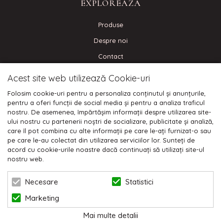
EXPLOREAZA
Produse
Despre noi
Contact
Blog
Acest site web utilizează Cookie-uri
Folosim cookie-uri pentru a personaliza conținutul și anunțurile,
CONECTEAZA-TE
pentru a oferi funcții de social media și pentru a analiza traficul
nostru. De asemenea, împărtășim informații despre utilizarea site-
ului nostru cu partenerii noștri de socializare, publicitate și analiză,
care îl pot combina cu alte informații pe care le-ați furnizat-o sau
pe care le-au colectat din utilizarea serviciilor lor. Sunteți de
Plata cu cardul:
acord cu cookie-urile noastre dacă continuați să utilizați site-ul
nostru web.
Statistici
Necesare
Marketing
Mai multe detalii
© 2026 NIKODO | POWERED BY
BLUGENTO