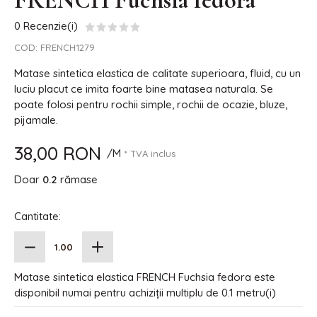
FRENCH Fuchsia fedora
0 Recenzie(i)
COD:
FRENCH1279
Matase sintetica elastica de calitate superioara, fluid, cu un
luciu placut ce imita foarte bine matasea naturala. Se
poate folosi pentru rochii simple, rochii de ocazie, bluze,
pijamale.
38,00 RON
/M
* TVA inclus
Doar
0.2
rămase
Cantitate:
Matase sintetica elastica FRENCH Fuchsia fedora este
disponibil numai pentru achiziții multiplu de 0.1 metru(i)