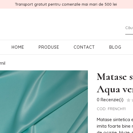
Transport gratuit pentru comenzile mai mari de 500 lei
HOME
PRODUSE
CONTACT
BLOG
nil
Matase 
Aqua ve
0 Recenzie(i)
COD:
FRENCH11
Matase sintetica e
imita foarte bine 
de ocazie, bluze, 