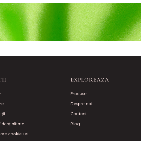
II
EXPLOREAZA
r
Produse
are
Despre noi
ţii
Contact
idenţialitate
Blog
izare cookie-uri