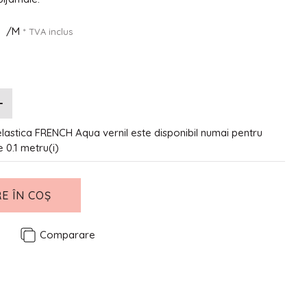
N
/M
* TVA inclus
elastica FRENCH Aqua vernil este disponibil numai pentru
de 0.1 metru(i)
E ÎN COȘ
e
Comparare