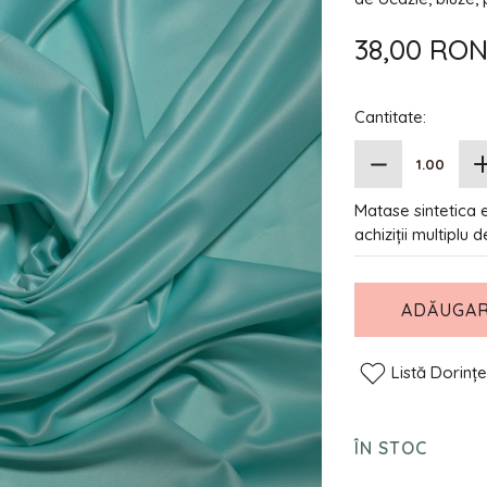
38,00 RO
Cantitate:
Matase sintetica 
achiziții multiplu 
ADĂUGAR
Listă Dorinț
ÎN STOC