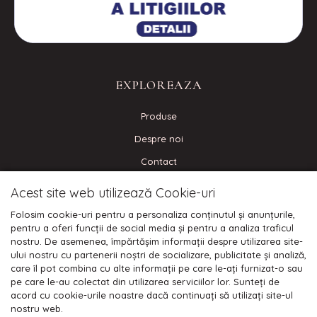
EXPLOREAZA
Produse
Despre noi
Contact
Blog
Acest site web utilizează Cookie-uri
Folosim cookie-uri pentru a personaliza conținutul și anunțurile,
CONECTEAZA-TE
pentru a oferi funcții de social media și pentru a analiza traficul
nostru. De asemenea, împărtășim informații despre utilizarea site-
ului nostru cu partenerii noștri de socializare, publicitate și analiză,
care îl pot combina cu alte informații pe care le-ați furnizat-o sau
pe care le-au colectat din utilizarea serviciilor lor. Sunteți de
Plata cu cardul:
acord cu cookie-urile noastre dacă continuați să utilizați site-ul
nostru web.