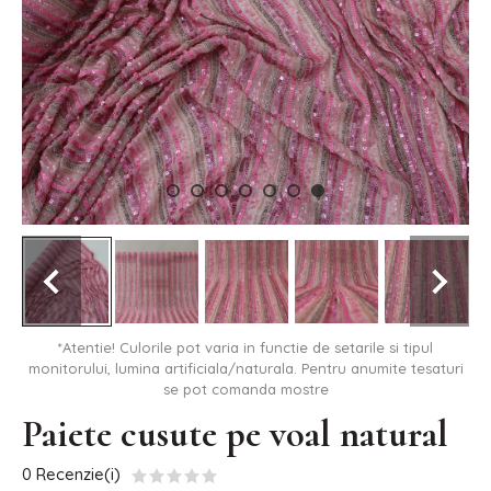
*Atentie! Culorile pot varia in functie de setarile si tipul
monitorului, lumina artificiala/naturala. Pentru anumite tesaturi
se pot comanda mostre
Paiete cusute pe voal natural
0 Recenzie(i)