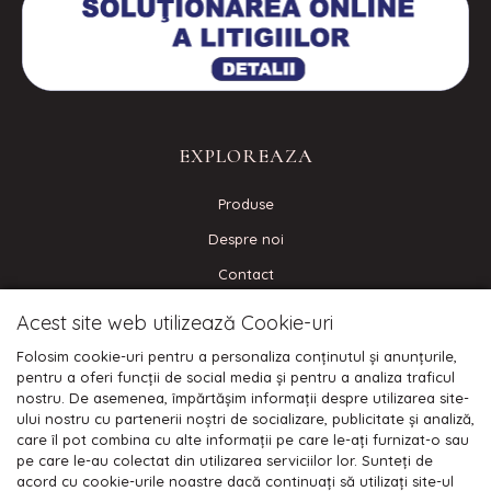
EXPLOREAZA
Produse
Despre noi
Contact
Blog
Acest site web utilizează Cookie-uri
Folosim cookie-uri pentru a personaliza conținutul și anunțurile,
CONECTEAZA-TE
pentru a oferi funcții de social media și pentru a analiza traficul
nostru. De asemenea, împărtășim informații despre utilizarea site-
ului nostru cu partenerii noștri de socializare, publicitate și analiză,
care îl pot combina cu alte informații pe care le-ați furnizat-o sau
pe care le-au colectat din utilizarea serviciilor lor. Sunteți de
Plata cu cardul:
acord cu cookie-urile noastre dacă continuați să utilizați site-ul