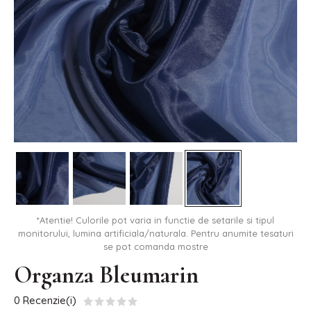
*Atentie! Culorile pot varia in functie de setarile si tipul
monitorului, lumina artificiala/naturala. Pentru anumite tesaturi
se pot comanda mostre
Organza Bleumarin
0 Recenzie(i)