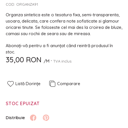
COD:
ORGANZA91
Organza sintetica este o tesatura fixa, semi-transparenta,
usoara, delicata, care confera note sofisticate si glamour
oricarei tinute. Se foloseste cel mai des la croirea de bluze,
camasi sau rochii de seara sau de mireasa.
Abonați-vă pentru a fi anunțat când reintră produsul în
stoc.
35,00 RON
/M
* TVA inclus
Listă Dorințe
Comparare
STOC EPUIZAT