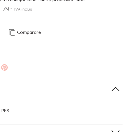
N
/M
* TVA inclus
e
Comparare
% PES