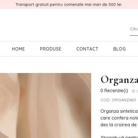
Transport gratuit pentru comenzile mai mari de 500 lei
HOME
PRODUSE
CONTACT
BLOG
Organz
0 Recenzie(i)
COD:
ORGANZA80
Organza sintetica
care confera note 
des la croirea de
Abonați-vă pentru 