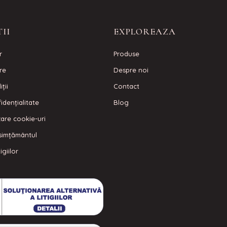
II
EXPLOREAZA
r
Produse
are
Despre noi
ţii
Contact
idenţialitate
Blog
izare cookie-uri
simțământul
igiilor