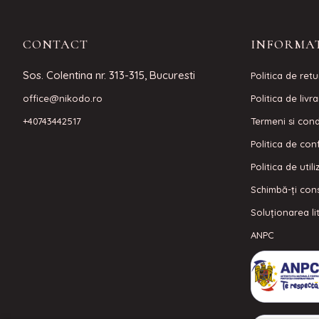
CONTACT
INFORMAT
Sos. Colentina nr. 313-315, Bucuresti
Politica de retu
office@nikodo.ro
Politica de livr
+40743442517
Termeni si condi
Politica de conf
Politica de util
Schimbă-ți con
Soluționarea lit
ANPC