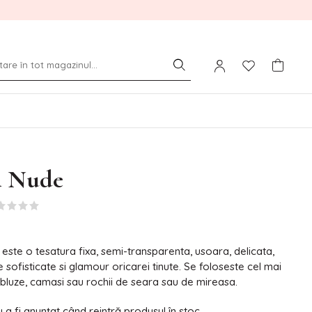
a Nude
 este o tesatura fixa, semi-transparenta, usoara, delicata,
sofisticate si glamour oricarei tinute. Se foloseste cel mai
 bluze, camasi sau rochii de seara sau de mireasa.
a fi anunțat când reintră produsul în stoc.