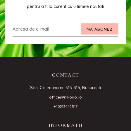
pentru a fi la curent cu ultimele noutati
MA ABONEZ
CONTACT
Sos. Colentina nr. 313-315, Bucuresti
office@nikodo.ro
+40743442517
INFORMATII