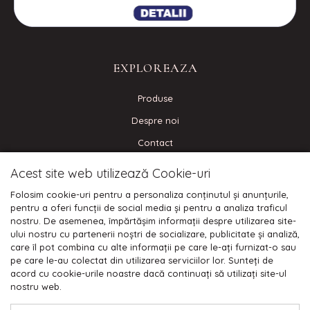
EXPLOREAZA
Produse
Despre noi
Contact
Blog
Acest site web utilizează Cookie-uri
Folosim cookie-uri pentru a personaliza conținutul și anunțurile,
CONECTEAZA-TE
pentru a oferi funcții de social media și pentru a analiza traficul
nostru. De asemenea, împărtășim informații despre utilizarea site-
ului nostru cu partenerii noștri de socializare, publicitate și analiză,
care îl pot combina cu alte informații pe care le-ați furnizat-o sau
pe care le-au colectat din utilizarea serviciilor lor. Sunteți de
Plata cu cardul:
acord cu cookie-urile noastre dacă continuați să utilizați site-ul
nostru web.