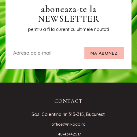
aboneaza-te la
NEWSLETTER
pentru a fi la curent cu ultimele noutati
MA ABONEZ
CONTACT
Sos. Colentina nr. 313-315, Bucuresti
office@nikodo.ro
+40743442517