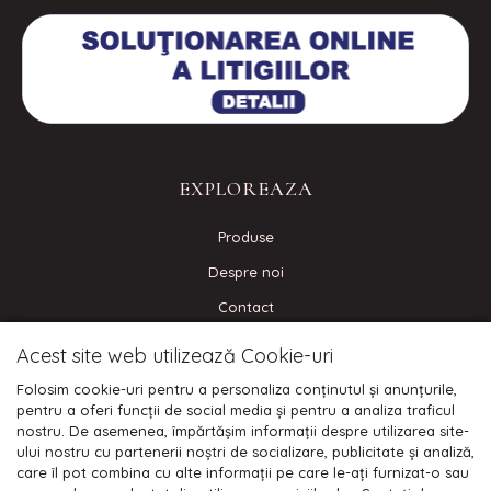
EXPLOREAZA
Produse
Despre noi
Contact
Blog
Acest site web utilizează Cookie-uri
Folosim cookie-uri pentru a personaliza conținutul și anunțurile,
CONECTEAZA-TE
pentru a oferi funcții de social media și pentru a analiza traficul
nostru. De asemenea, împărtășim informații despre utilizarea site-
ului nostru cu partenerii noștri de socializare, publicitate și analiză,
care îl pot combina cu alte informații pe care le-ați furnizat-o sau