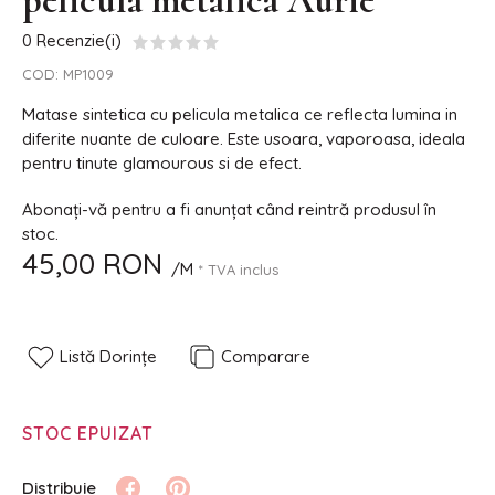
pelicula metalica Aurie
0 Recenzie(i)
COD:
MP1009
Matase sintetica cu pelicula metalica ce reflecta lumina in
diferite nuante de culoare. Este usoara, vaporoasa, ideala
pentru tinute glamourous si de efect.
Abonați-vă pentru a fi anunțat când reintră produsul în
stoc.
45,00 RON
/M
* TVA inclus
Listă Dorințe
Comparare
STOC EPUIZAT