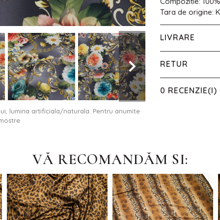
Compozitie: 100%
Tara de origine: 
LIVRARE
RETUR
0 RECENZIE(I)
ului, lumina artificiala/naturala. Pentru anumite
 mostre
VĂ RECOMANDĂM SI: