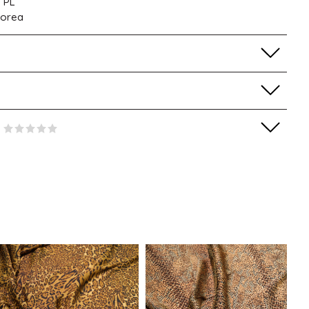
 PL
Korea