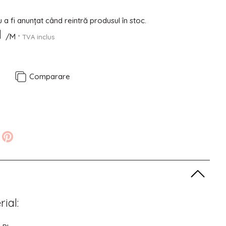
a fi anunțat când reintră produsul în stoc.
N
/M
* TVA inclus
e
Comparare
rial: