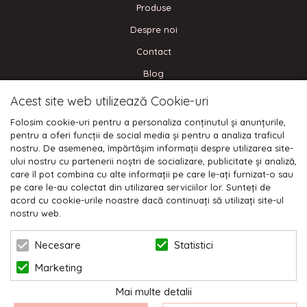
Produse
Despre noi
Contact
Blog
Acest site web utilizează Cookie-uri
CONECTEAZA-TE
Folosim cookie-uri pentru a personaliza conținutul și anunțurile,
pentru a oferi funcții de social media și pentru a analiza traficul
nostru. De asemenea, împărtășim informații despre utilizarea site-
ului nostru cu partenerii noștri de socializare, publicitate și analiză,
care îl pot combina cu alte informații pe care le-ați furnizat-o sau
Plata cu cardul:
pe care le-au colectat din utilizarea serviciilor lor. Sunteți de
acord cu cookie-urile noastre dacă continuați să utilizați site-ul
nostru web.
Statistici
Necesare
Marketing
© 2026 NIKODO | POWERED BY
BLUGENTO
Mai multe detalii