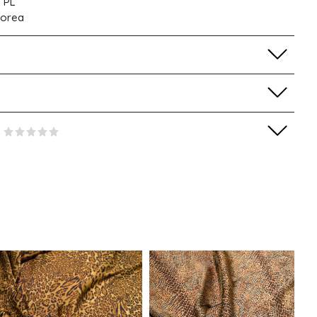
 PL
Korea