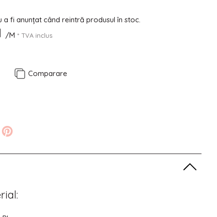
a fi anunțat când reintră produsul în stoc.
N
/M
* TVA inclus
e
Comparare
rial: