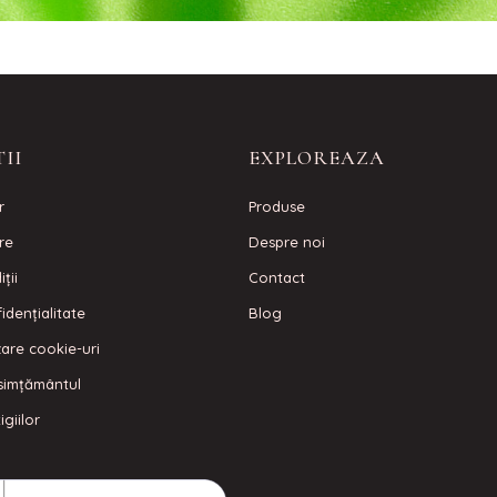
II
EXPLOREAZA
r
Produse
are
Despre noi
ţii
Contact
idenţialitate
Blog
izare cookie-uri
simțământul
igiilor