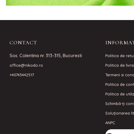
CONTACT
INFORMAT
Sos. Colentina nr. 313-315, Bucuresti
Politica de retu
office@nikodo.ro
Politica de livr
+40743442517
Termeni si condi
Politica de conf
Politica de util
Schimbă-ți con
Soluționarea lit
ANPC