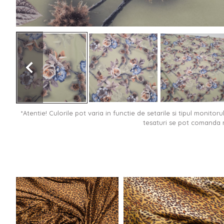
*Atentie! Culorile pot varia in functie de setarile si tipul monitor
tesaturi se pot comanda