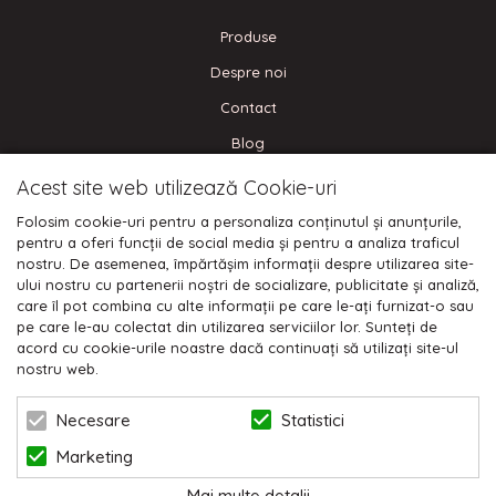
Produse
Despre noi
Contact
Blog
Acest site web utilizează Cookie-uri
CONECTEAZA-TE
Folosim cookie-uri pentru a personaliza conținutul și anunțurile,
pentru a oferi funcții de social media și pentru a analiza traficul
nostru. De asemenea, împărtășim informații despre utilizarea site-
ului nostru cu partenerii noștri de socializare, publicitate și analiză,
care îl pot combina cu alte informații pe care le-ați furnizat-o sau
Plata cu cardul:
pe care le-au colectat din utilizarea serviciilor lor. Sunteți de
acord cu cookie-urile noastre dacă continuați să utilizați site-ul
nostru web.
Statistici
Necesare
Marketing
© 2026 NIKODO | POWERED BY
BLUGENTO
Mai multe detalii