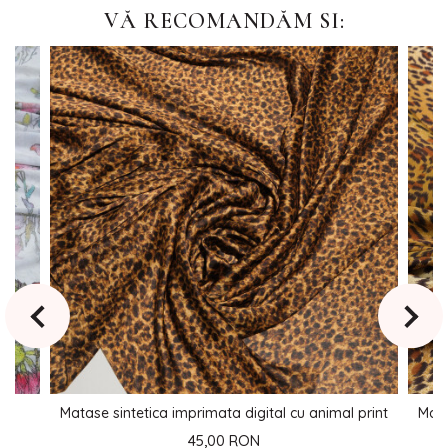
VĂ RECOMANDĂM SI:
Matase sintetica imprimata digital cu animal print
Mata
45,00 RON