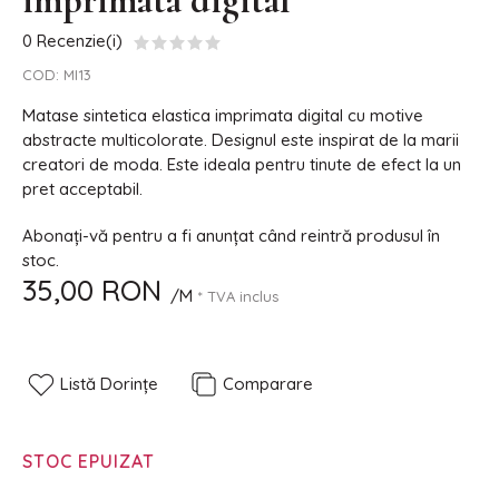
imprimata digital
0 Recenzie(i)
COD:
MI13
Matase sintetica elastica imprimata digital cu motive
abstracte multicolorate. Designul este inspirat de la marii
creatori de moda. Este ideala pentru tinute de efect la un
pret acceptabil.
Abonați-vă pentru a fi anunțat când reintră produsul în
stoc.
35,00 RON
/M
* TVA inclus
Listă Dorințe
Comparare
STOC EPUIZAT