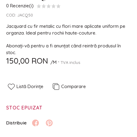
0 Recenzie(i)
COD:
JACQ50
Jacquard cu fir metalic cu flori mare aplicate uniform pe
organza. Ideal pentru rochii haute-couture.
Abonați-vă pentru a fi anunțat când reintră produsul în
stoc.
150,00 RON
/M
* TVA inclus
Listă Dorințe
Comparare
STOC EPUIZAT