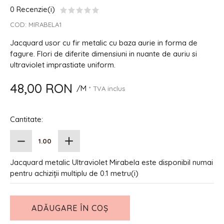
0 Recenzie(i)
COD:
MIRABELA1
Jacquard usor cu fir metalic cu baza aurie in forma de
fagure. Flori de diferite dimensiuni in nuante de auriu si
ultraviolet imprastiate uniform.
48,00 RON
/M
* TVA inclus
Cantitate:
Jacquard metalic Ultraviolet Mirabela este disponibil numai
pentru achiziții multiplu de 0.1 metru(i)
ADĂUGARE ÎN COȘ