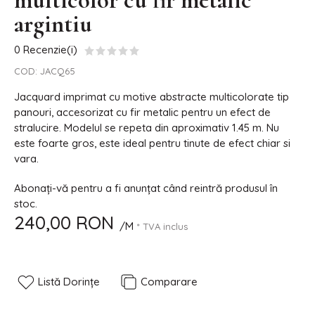
multicolor cu fir metalic
argintiu
0 Recenzie(i)
COD:
JACQ65
Jacquard imprimat cu motive abstracte multicolorate tip
panouri, accesorizat cu fir metalic pentru un efect de
stralucire. Modelul se repeta din aproximativ 1.45 m. Nu
este foarte gros, este ideal pentru tinute de efect chiar si
vara.
Abonați-vă pentru a fi anunțat când reintră produsul în
stoc.
240,00 RON
/M
* TVA inclus
Listă Dorințe
Comparare