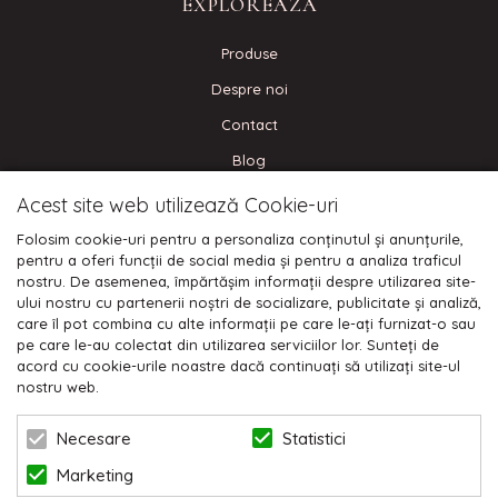
EXPLOREAZA
Produse
Despre noi
Contact
Blog
Acest site web utilizează Cookie-uri
CONECTEAZA-TE
Folosim cookie-uri pentru a personaliza conținutul și anunțurile,
pentru a oferi funcții de social media și pentru a analiza traficul
nostru. De asemenea, împărtășim informații despre utilizarea site-
ului nostru cu partenerii noștri de socializare, publicitate și analiză,
care îl pot combina cu alte informații pe care le-ați furnizat-o sau
Plata cu cardul:
pe care le-au colectat din utilizarea serviciilor lor. Sunteți de
acord cu cookie-urile noastre dacă continuați să utilizați site-ul
nostru web.
Statistici
Necesare
Marketing
© 2026 NIKODO | POWERED BY
BLUGENTO