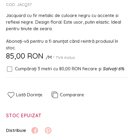
COD:
JACQ37
Jacquard cu fir metalic de culoare negru cu accente si
reflexii negre. Design floral. Este usor, putin elastic. Ideal
pentru tinute de seara.
Abonați-vă pentru a fi anunțat când reintră produsul în
stoc.
85,00 RON
/M
* TVA inclus
Cumpărați 3 metri cu
80,00 RON
fiecare și
Salvați
6
%
Listă Dorințe
Comparare
STOC EPUIZAT