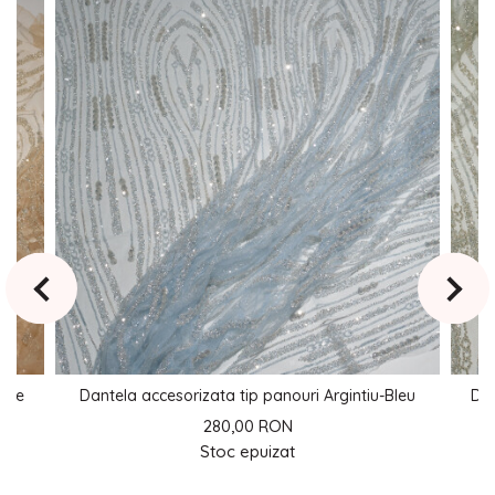
Nude
Dantela accesorizata tip panouri Argintiu-Bleu
Dan
280,00 RON
Stoc epuizat