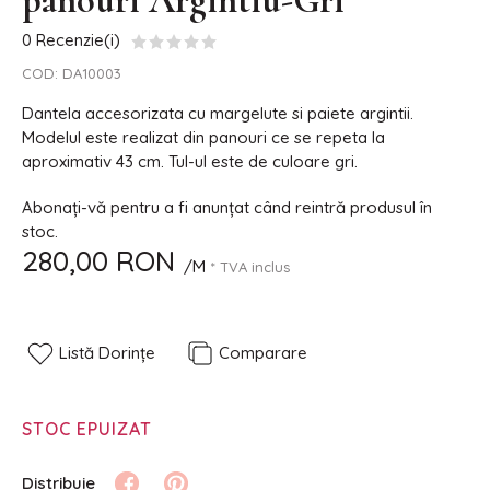
panouri Argintiu-Gri
0 Recenzie(i)
COD:
DA10003
Dantela accesorizata cu margelute si paiete argintii.
Modelul este realizat din panouri ce se repeta la
aproximativ 43 cm. Tul-ul este de culoare gri.
Abonați-vă pentru a fi anunțat când reintră produsul în
stoc.
280,00 RON
/M
* TVA inclus
Listă Dorințe
Comparare
STOC EPUIZAT