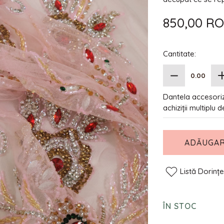
850,00 R
Cantitate:
Dantela accesoriz
achiziții multiplu 
ADĂUGAR
Listă Dorinț
ÎN STOC