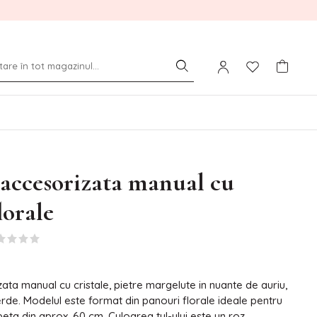
accesorizata manual cu
lorale
ata manual cu cristale, pietre margelute in nuante de auriu,
verde. Modelul este format din panouri florale ideale pentru
eta din aprox. 60 cm. Culoarea tul-ului este un roz.