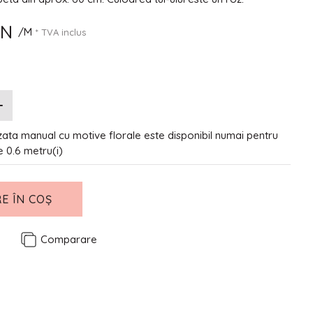
ON
/M
* TVA inclus
ata manual cu motive florale este disponibil numai pentru
de 0.6 metru(i)
E ÎN COȘ
e
Comparare