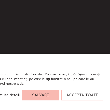
entru a analiza traficul nostru. De asemenea, împărtășim informații
na cu alte informații pe care le-ați furnizat-o sau pe care le-au
te-ul nostru web.
multe detalii
SALVARE
ACCEPTA TOATE