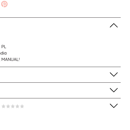
 PL
ndia
R MANUAL!