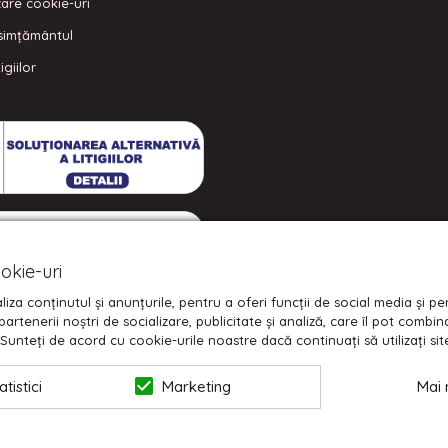
izare cookie-uri
simțământul
igiilor
okie-uri
iza conținutul și anunțurile, pentru a oferi funcții de social media și p
partenerii noștri de socializare, publicitate și analiză, care îl pot combi
r. Sunteți de acord cu cookie-urile noastre dacă continuați să utilizați si
atistici
Marketing
Mai 
© 2026 NIKODO | POWERED BY
BLUGENTO