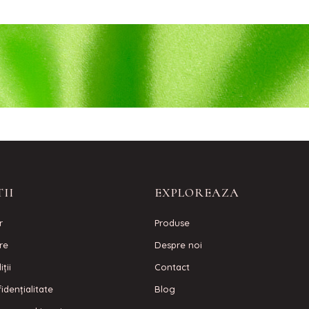
II
EXPLOREAZA
r
Produse
are
Despre noi
ţii
Contact
idenţialitate
Blog