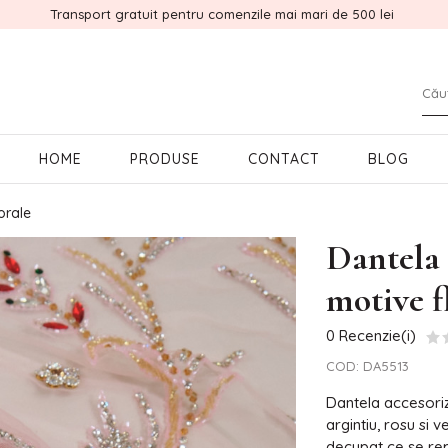
Transport gratuit pentru comenzile mai mari de 500 lei
HOME
PRODUSE
CONTACT
BLOG
orale
Dantela 
motive f
0 Recenzie(i)
COD:
DA5513
Dantela accesoriz
argintiu, rosu si 
decupat ce se rep