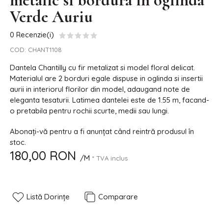
metalic si bordura in oglinda
Verde Auriu
0 Recenzie(i)
COD:
CHANT1108
Dantela Chantilly cu fir metalizat si model floral delicat.
Materialul are 2 borduri egale dispuse in oglinda si insertii
aurii in interiorul florilor din model, adaugand note de
eleganta tesaturii. Latimea dantelei este de 1.55 m, facand-
o pretabila pentru rochii scurte, medii sau lungi.
Abonați-vă pentru a fi anunțat când reintră produsul în
stoc.
180,00 RON
/M
* TVA inclus
Listă Dorințe
Comparare