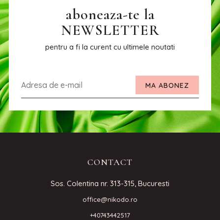
aboneaza-te la
NEWSLETTER
pentru a fi la curent cu ultimele noutati
MA ABONEZ
CONTACT
Sos. Colentina nr. 313-315, Bucuresti
office@nikodo.ro
+40743442517