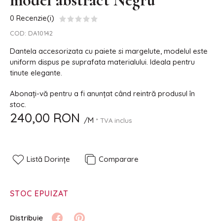
model abstract Negru
0 Recenzie(i)
COD:
DA10142
Dantela accesorizata cu paiete si margelute, modelul este
uniform dispus pe suprafata materialului. Ideala pentru
tinute elegante.
Abonați-vă pentru a fi anunțat când reintră produsul în
stoc.
240,00 RON
/M
* TVA inclus
Listă Dorințe
Comparare
STOC EPUIZAT