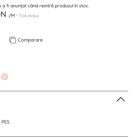
a fi anunțat când reintră produsul în stoc.
ON
/M
* TVA inclus
e
Comparare
% PES