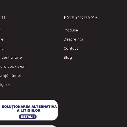
II
EXPLOREAZA
r
Produse
are
Despre noi
ţii
Contact
idenţialitate
Blog
izare cookie-uri
simțământul
igiilor