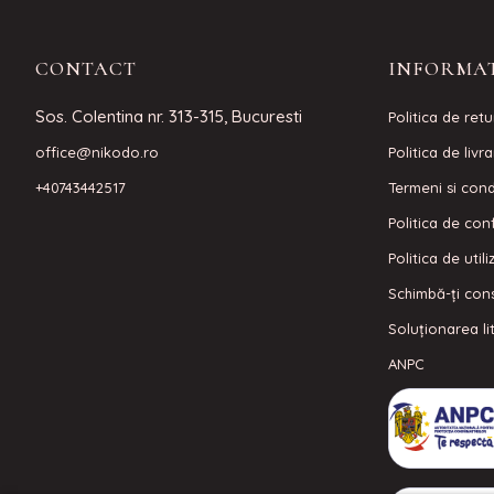
CONTACT
INFORMAT
Sos. Colentina nr. 313-315, Bucuresti
Politica de retu
office@nikodo.ro
Politica de livr
+40743442517
Termeni si condi
Politica de conf
Politica de util
Schimbă-ți con
Soluționarea lit
ANPC