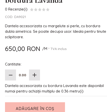
bordura Lavanda
0 Recenzie(i)
COD:
DA9021
Dantela accesorizata cu margelute si perle, cu bordura
dubla simetrica. Se poate decupa usor. Ideala pentru tinute
sclipitoare.
650,00 RON
/M
* TVA inclus
Cantitate:
Dantela accesorizata cu bordura Lavanda este disponibil
numai pentru achiziții multiplu de 0.36 metru(i)
ADĂUGARE ÎN COȘ