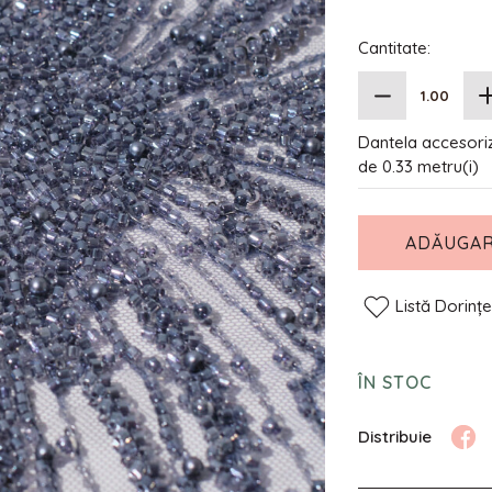
Cantitate:
Dantela accesoriza
de 0.33 metru(i)
ADĂUGAR
Listă Dorinț
ÎN STOC