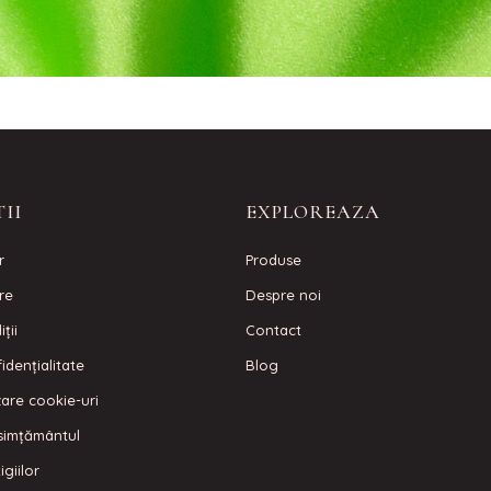
II
EXPLOREAZA
r
Produse
are
Despre noi
ţii
Contact
idenţialitate
Blog
izare cookie-uri
simțământul
igiilor