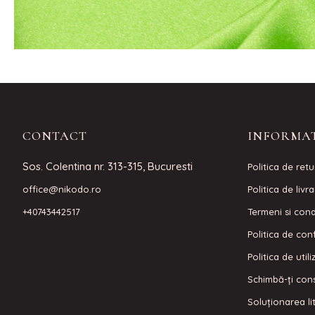
CONTACT
INFORMAT
Sos. Colentina nr. 313-315, Bucuresti
Politica de retu
office@nikodo.ro
Politica de livr
+40743442517
Termeni si condi
Politica de conf
Politica de util
Schimbă-ți con
Soluționarea lit