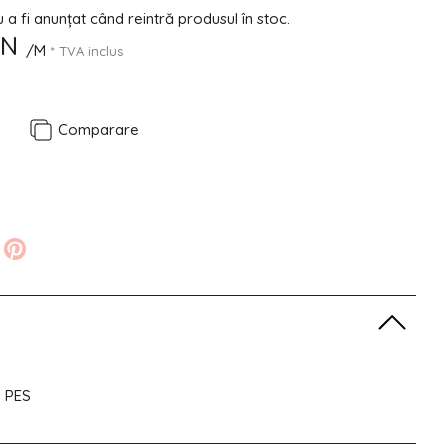
a fi anunțat când reintră produsul în stoc.
ON
/M
* TVA inclus
e
Comparare
% PES