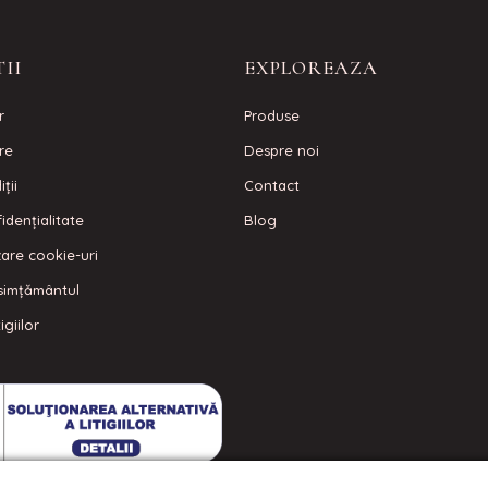
II
EXPLOREAZA
r
Produse
are
Despre noi
ţii
Contact
idenţialitate
Blog
izare cookie-uri
simțământul
igiilor