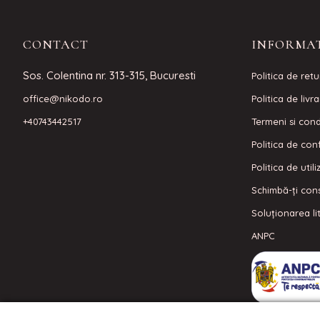
CONTACT
INFORMAT
Sos. Colentina nr. 313-315, Bucuresti
Politica de retu
office@nikodo.ro
Politica de livr
+40743442517
Termeni si condi
Politica de conf
Politica de util
Schimbă-ți con
Soluționarea lit
ANPC