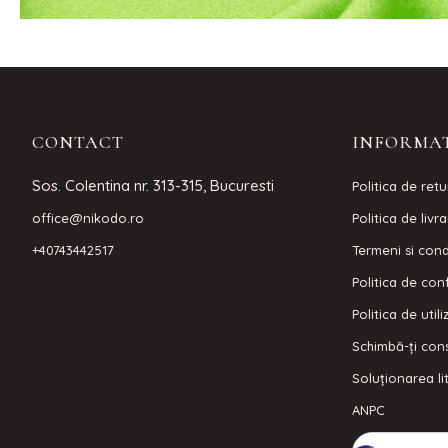
CONTACT
INFORMAT
Sos. Colentina nr. 313-315, Bucuresti
Politica de retu
office@nikodo.ro
Politica de livr
+40743442517
Termeni si condi
Politica de conf
Politica de util
Schimbă-ți con
Soluționarea lit
ANPC