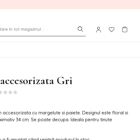
accesorizata Gri
n accesorizata cu margelute si paiete. Designul este floral si
ximativ 34 cm. Se poate decupa. Ideala pentru tinute
a fi anunțat când reintră produsul în stoc.