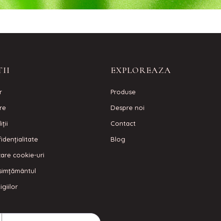
II
EXPLOREAZA
r
Produse
are
Despre noi
ţii
Contact
idenţialitate
Blog
izare cookie-uri
simțământul
igiilor