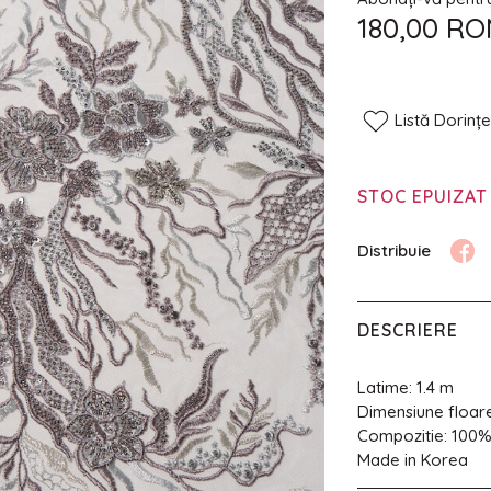
180,00 RO
Listă Dorinț
STOC EPUIZAT
DESCRIERE
Latime: 1.4 m
Dimensiune floar
Compozitie: 100
Made in Korea