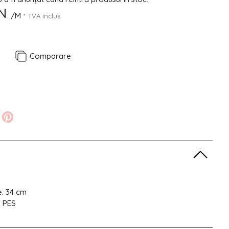
N
/M
* TVA inclus
e
Comparare
e: 34 cm
% PES